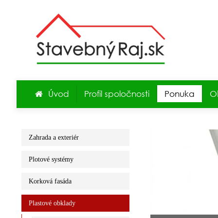
Úvod
Profil spoločnosti
Ponuka
O
Zahrada a exteriér
Plotové systémy
Korková fasáda
Plastové obklady