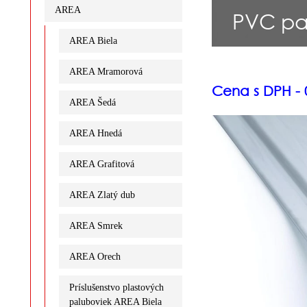
AREA
PVC pa
AREA Biela
AREA Mramorová
Cena s DPH - 0
AREA Šedá
AREA Hnedá
AREA Grafitová
AREA Zlatý dub
AREA Smrek
AREA Orech
Príslušenstvo plastových
paluboviek AREA Biela