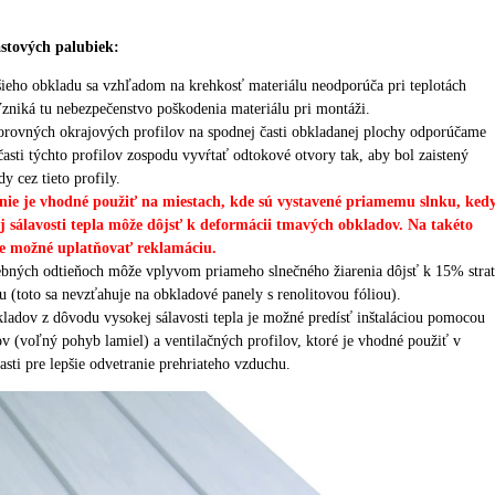
astových palubiek:
jšieho obkladu sa vzhľadom na krehkosť materiálu neodporúča pri teplotách
zniká tu nebezpečenstvo poškodenia materiálu pri montáži.
odorovných okrajových profilov na spodnej časti obkladanej plochy odporúčame
asti týchto profilov zospodu vyvŕtať odtokové otvory tak, aby bol zaistený
y cez tieto profily.
ie je vhodné použiť na miestach, kde sú vystavené priamemu slnku, ked
j sálavosti tepla môže dôjsť k deformácii tmavých obkladov.
Na takéto
je možné uplatňovať reklamáciu.
rebných odtieňoch môže vplyvom priameho slnečného žiarenia dôjsť k 15% stra
u (toto sa nevzťahuje na obkladové panely s renolitovou fóliou).
adov z dôvodu vysokej sálavosti tepla je možné predísť inštaláciou pomocou
v (voľný pohyb lamiel) a ventilačných profilov, ktoré je vhodné použiť v
časti pre lepšie odvetranie prehriateho vzduchu.