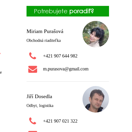
Potrebujete
poradiť?
Miriam Purašová
Obchodná riaditeľka
y
+421 907 644 982
m.purasova@gmail.com
te
Jiří Dosedla
Odbyt, logistika
+421 907 021 322