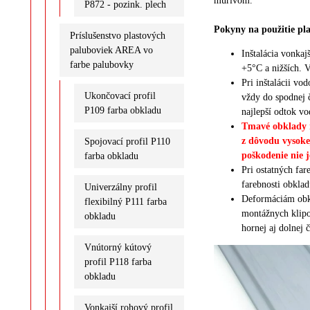
murivom.
P872 - pozink. plech
Pokyny na použitie pl
Príslušenstvo plastových
paluboviek AREA vo
Inštalácia vonka
farbe palubovky
+5°C a nižších.
V
Pri inštalácii v
Ukončovací profil
vždy do spodnej č
P109 farba obkladu
najlepší odtok vod
Tmavé obklady n
z dôvodu vysoke
Spojovací profil P110
poškodenie nie 
farba obkladu
Pri ostatných fa
farebnosti obklad
Univerzálny profil
Deformáciám obkl
flexibilný P111 farba
montážnych klipo
obkladu
hornej aj dolnej 
Vnútorný kútový
profil P118 farba
obkladu
Vonkajší rohový profil