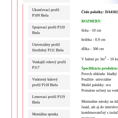
Ukončovací profil
Číslo položky:
D
A4102
P109 Biela
ROZMERY:
Spojovací profil P110
šírka - 10 cm
Biela
hrúbka - 0,9 cm
Univerzálny profil
dĺžka - 300 cm
flexibilný P111 Biela
2
V balení po 3m
– 10 ks
Vonkajší rohový profil
P117
Špecifikácia produktu
Povrch obkladu: hladký
Vnútorný kútový
Použitie: univrzálne
profil P118 Biela
Model palubky: eco
Primárne určený na vonka
Lemovací profil P119
Minimálne nároky na úd
Biela
fasád, ale aj do interiéro
kombinovateľný s izola
Montážna sponka