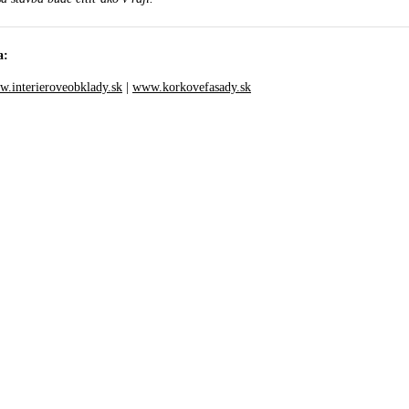
a:
.interieroveobklady.sk
|
www.korkovefasady.sk