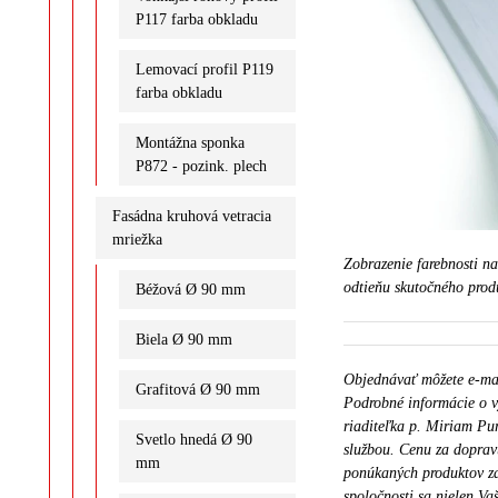
P117 farba obkladu
Lemovací profil P119
farba obkladu
Montážna sponka
P872 - pozink. plech
Fasádna kruhová vetracia
mriežka
Zobrazenie farebnosti n
odtieňu skutočného prod
Béžová Ø 90 mm
Biela Ø 90 mm
Objednávať môžete e-m
Grafitová Ø 90 mm
Podrobné informácie o v
riaditeľka p. Miriam Pu
Svetlo hnedá Ø 90
službou. Cenu za doprav
mm
ponúkaných produktov za
spoločnosti sa nielen Vaš