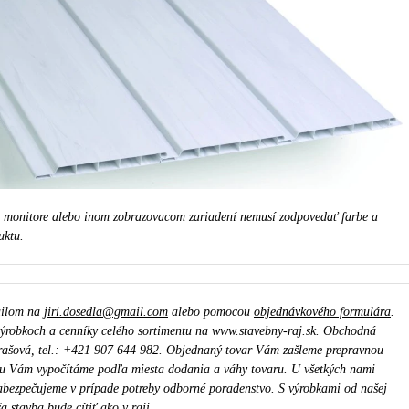
a monitore alebo inom zobrazovacom zariadení nemusí zodpovedať farbe a
uktu.
ailom na
jiri.dosedla@gmail.com
alebo pomocou
objednávkového formulára
.
ýrobkoch a cenníky celého sortimentu na www.stavebny-raj.sk. Obchodná
rašová, tel.: +421 907 644 982. Objednaný tovar Vám zašleme prepravnou
u Vám vypočítáme podľa miesta dodania a váhy tovaru. U všetkých nami
bezpečujeme v prípade potreby odborné poradenstvo. S výrobkami od našej
a stavba bude cítiť ako v raji.