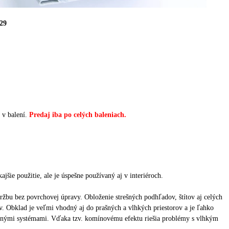
29
 v balení.
Predaj iba
po celých baleniach
.
:
jšie použitie, ale je úspešne používaný aj v interiéroch.
ržbu bez povrchovej úpravy.
Obloženie strešných podhľadov, štítov aj celých
v.
Obklad je veľmi vhodný aj do prašných a vlhkých priestorov a je ľahko
čnými systémami.
Vďaka tzv.
komínovému efektu riešia problémy s vlhkým