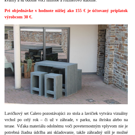
kvality a sú odolné voči hnilobe a rozmerovo stabilné.
Pri objednávke v hodnote nižšej ako 155 € je účtovaný príplatok
výrobcom 30 €.
Lavičkový set Calero pozostávajúci zo stola a lavičiek vytvára vizuálny
vrchol po celý rok – či už v záhrade, v parku, na ihrisku alebo na
terase. Vďaka materiálu odolnému voči poveternostným vplyvom nie je
potrebná žiadna údržba ani skladovanie, takže záhradný stôl je možné