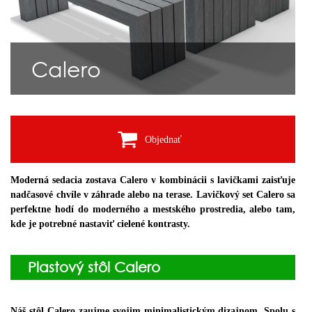
Calero
Objednať
Moderná sedacia zostava Calero v kombinácii s lavičkami zaisťuje
nadčasové chvíle v záhrade alebo na terase. Lavičkový set Calero sa
perfektne hodí do moderného a mestského prostredia, alebo tam,
kde je potrebné nastaviť cielené kontrasty.
Plastový stôl Calero
Náš stôl Calero zaujme svojim minimalistickým dizajnom. Spolu s