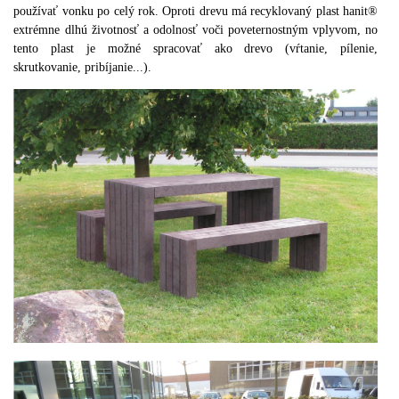
používať vonku po celý rok. Oproti drevu má recyklovaný plast hanit®
extrémne dlhú životnosť a odolnosť voči poveternostným vplyvom, no
tento plast je možné spracovať ako drevo (vŕtanie, pílenie,
skrutkovanie, pribíjanie...).