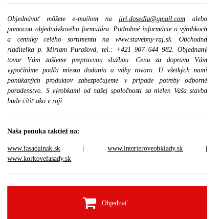
Objednávať môžete e-mailom na
jiri.dosedla@gmail.com
alebo
pomocou
objednávkového formulára
. Podrobné informácie o výrobkoch
a cenníky celého sortimentu na www.stavebny-raj.sk. Obchodná
riaditeľka p. Miriam Purašová, tel.: +421 907 644 982. Objednaný
tovar Vám zašleme prepravnou službou. Cenu za dopravu Vám
vypočítáme podľa miesta dodania a váhy tovaru. U všetkých nami
ponúkaných produktov zabezpečujeme v prípade potreby odborné
poradenstvo. S výrobkami od našej spoločnosti sa nielen Vaša stavba
bude cítiť ako v raji.
Naša ponuka taktiež na:
www.fasadainak.sk
|
www.interieroveobklady.sk
|
www.korkovefasady.sk
Objednať