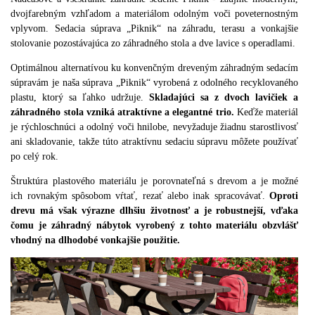
dvojfarebným vzhľadom a materiálom odolným voči poveternostným
vplyvom.
Sedacia súprava „Piknik“ na záhradu, terasu a vonkajšie
stolovanie pozostávajúca zo záhradného stola a dve lavice s operadlami.
Optimálnou alternatívou ku konvenčným dreveným záhradným sedacím
súpravám je naša súprava „Piknik“ vyrobená z odolného recyklovaného
plastu, ktorý sa ľahko udržuje.
Skladajúci sa z dvoch lavičiek a
záhradného stola vzniká atraktívne a elegantné trio.
Keďže materiál
je rýchloschnúci a odolný voči hnilobe, nevyžaduje žiadnu starostlivosť
ani skladovanie, takže túto atraktívnu sedaciu súpravu môžete používať
po celý rok.
Štruktúra plastového materiálu je porovnateľná s drevom a je možné
ich rovnakým spôsobom vŕtať, rezať alebo inak spracovávať.
Oproti
drevu má však výrazne dlhšiu životnosť a je robustnejší, vďaka
čomu je záhradný nábytok vyrobený z tohto materiálu obzvlášť
vhodný na dlhodobé vonkajšie použitie.