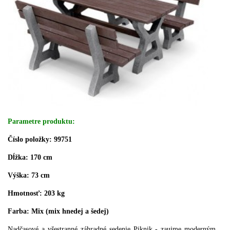
Parametre produktu:
Číslo položky: 99751
Dĺžka: 170 cm
Výška: 73 cm
Hmotnosť: 203 kg
Farba:
Mix (mix hnedej a šedej)
Nadčasové a všestranné záhradné sedenie Piknik - zaujme moderným,