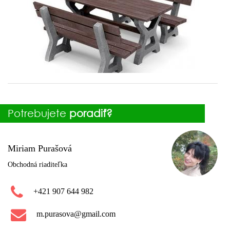
Potrebujete
poradiť?
Miriam Purašová
Obchodná riaditeľka
+421 907 644 982
m.purasova@gmail.com