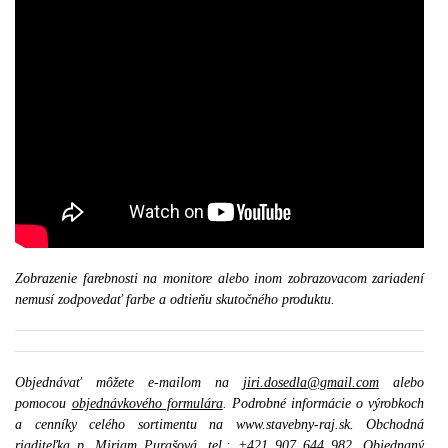
Zobrazenie farebnosti na monitore alebo inom zobrazovacom zariadení
nemusí zodpovedať farbe a odtieňu skutočného produktu.
Objednávať môžete e-mailom na
jiri.dosedla@gmail.com
alebo
pomocou
objednávkového formulára
. Podrobné informácie o výrobkoch
a cenníky celého sortimentu na www.stavebny-raj.sk. Obchodná
riaditeľka p. Miriam Purašová, tel.: +421 907 644 982. Objednaný