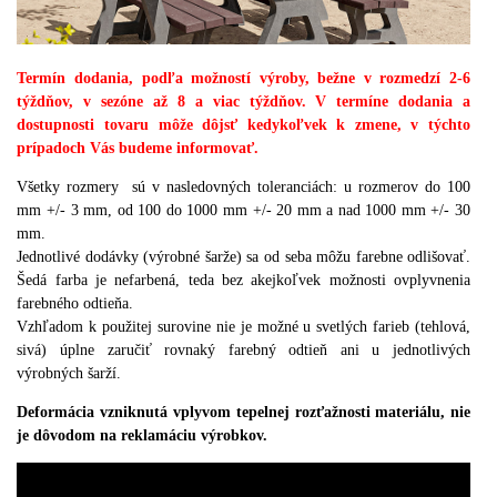
Termín dodania, podľa možností výroby, bežne v rozmedzí 2-6
týždňov, v sezóne až 8 a viac týždňov. V termíne dodania a
dostupnosti tovaru môže dôjsť kedykoľvek k zmene, v týchto
prípadoch Vás budeme informovať.
Všetky rozmery sú v nasledovných toleranciách: u rozmerov do 100
mm +/- 3 mm, od 100 do 1000 mm +/- 20 mm a nad 1000 mm +/- 30
mm.
Jednotlivé dodávky (výrobné šarže) sa od seba môžu farebne odlišovať.
Šedá farba je nefarbená, teda bez akejkoľvek možnosti ovplyvnenia
farebného odtieňa.
Vzhľadom k použitej surovine nie je možné u svetlých farieb (tehlová,
sivá) úplne zaručiť rovnaký farebný odtieň ani u jednotlivých
výrobných šarží.
Deformácia vzniknutá vplyvom tepelnej rozťažnosti materiálu, nie
je dôvodom na reklamáciu výrobkov.