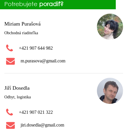
Potrebujete
poradiť?
Miriam Purašová
Obchodná riaditeľka
+421 907 644 982
m.purasova@gmail.com
Jiří Dosedla
Odbyt, logistika
+421 907 021 322
jiri.dosedla@gmail.com