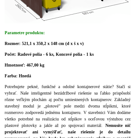
Parametre produktu:
Rozmer:
521,1 x 350,2 x 148 cm
(d x š x v)
Počet: Radové polia - 6 ks, Koncové polia - 1 ks
Hmotnosť: 467,00 kg
Farba: Hnedá
Potrebujete pekné, funkčné a odolné kontajnerové státie?
Stačí si
vybrať.
Naše inteligentné bezúdržbové riešenie sa ľahko prispôsobí
rôzne veľkým plochám aj počtu umiestnených kontajnerov. Základný
stavebný modul je „plotové“ pole medzi dvoma stĺpikmi, ktoré
rozmerovo zodpovedá jednému kontajneru.
V stavebnici Vám dodáme
všetko potrebné na realizáciu od stĺpikov s oceľovou výstuhou cez
plastové plotovky a jakle až po spojovací materiál.
Nemusíte nič
projektovať ani vymýšľať, naše riešenie je do detailu