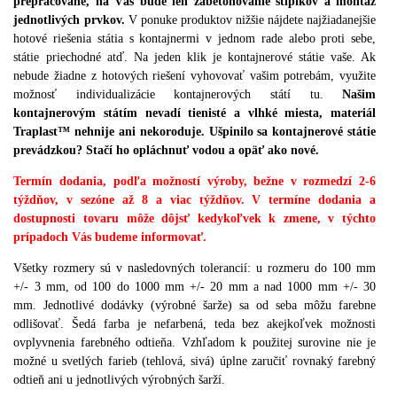
prepracované, na Vás bude len zabetónovanie stĺpikov a montáž
jednotlivých prvkov.
V ponuke produktov nižšie nájdete najžiadanejšie
hotové riešenia státia s kontajnermi v jednom rade alebo proti sebe,
státie priechodné atď. Na jeden klik je kontajnerové státie vaše.
Ak
nebude žiadne z hotových riešení vyhovovať vašim potrebám, využite
možnosť individualizácie kontajnerových státí tu.
Našim
kontajnerovým státím nevadí tienisté a vlhké miesta, materiál
Traplast™ nehnije ani nekoroduje.
Ušpinilo sa kontajnerové státie
prevádzkou?
Stačí ho opláchnuť vodou a opäť ako nové.
Termín dodania, podľa možností výroby, bežne v rozmedzí 2-6
týždňov, v sezóne až 8 a viac týždňov. V termíne dodania a
dostupnosti tovaru môže dôjsť kedykoľvek k zmene, v týchto
prípadoch Vás budeme informovať.
Všetky rozmery sú v nasledovných tolerancií
:
u rozmeru do 100 mm
+/- 3 mm
,
od 100 do 1000 mm +/- 20 mm a nad 1000 mm +/- 30
mm
.
Jednotlivé dodávky (
výrobné
šarže
)
sa od seba môžu farebne
odlišovať
.
Šedá farba je nefarbená
,
teda bez akejkoľvek možnosti
ovplyvnenia farebného odtieňa
.
Vzhľadom k použitej surovine nie je
možné u svetlých farieb (
tehlová
,
sivá
)
úplne zaručiť rovnaký farebný
odtieň ani u jednotlivých výrobných šarží
.