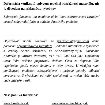
Deformácia vzniknutá vplyvom tepelnej rozťažnosti materiálu, nie
je dôvodom na reklamáciu výrobkov.
Zobrazenie farebnosti na monitore alebo inom zobrazovacom zariadení
nemusí zodpovedať farbe a odtieňu skutočného produktu.
Objednávať môžete e-mailom na
jiri.dosedla@gmail.com
alebo
pomocou
objednávkového formulára
. Podrobné informácie o výrobkoch
a cenníky celého sortimentu na www.stavebny-raj.sk. Obchodná
riaditeľka p. Miriam Purašová, tel.: +421 907 644 982. Objednaný
tovar Vám zašleme prepravnou službou. Cenu za dopravu Vám
vypočítáme podľa miesta dodania a váhy tovaru. U všetkých nami
ponúkaných produktov zabezpečujeme v prípade potreby odborné
poradenstvo. S výrobkami od našej spoločnosti sa nielen Vaša stavba
bude cítiť ako v raji.
Naša ponuka taktiež na:
www.fasadainak.sk
|
www.interieroveobklady.sk
|