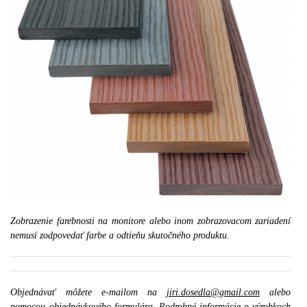
Zobrazenie farebnosti na monitore alebo inom zobrazovacom zariadení
nemusí zodpovedať farbe a odtieňu skutočného produktu.
Objednávať môžete e-mailom na
jiri.dosedla@gmail.com
alebo
pomocou
objednávkového formulára
. Podrobné informácie o výrobkoch