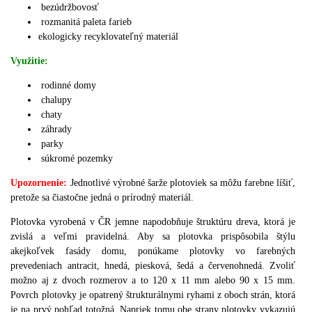
bezúdržbovosť
rozmanitá paleta farieb
ekologicky recyklovateľný materiál
Využitie:
rodinné domy
chalupy
chaty
záhrady
parky
súkromé pozemky
Upozornenie:
J
ednotlivé výrobné šarže plotoviek sa môžu farebne líšiť,
pretože sa čiastočne jedná o prírodný materiál.
Plotovka vyrobená v ČR jemne napodobňuje štruktúru dreva, ktorá je
zvislá a veľmi pravidelná.
Aby sa plotovka prispôsobila štýlu
akejkoľvek fasády domu, ponúkame plotovky vo farebných
prevedeniach antracit, hnedá, piesková, šedá a červenohnedá.
Zvoliť
možno aj z dvoch rozmerov a to 120 x 11 mm alebo 90 x 15 mm.
Povrch plotovky je opatrený štrukturálnymi ryhami z oboch strán, ktorá
je na prvý pohľad totožná.
Napriek tomu obe strany plotovky vykazujú