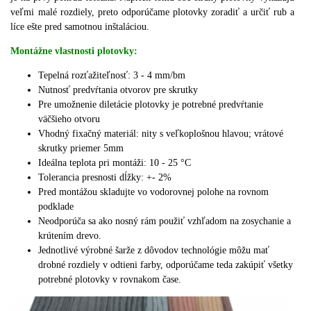
veľmi malé rozdiely, preto odporúčame plotovky zoradiť a určiť rub a
líce ešte pred samotnou inštaláciou.
Montážne vlastnosti plotovky:
Tepelná rozťažiteľnosť: 3 - 4 mm/bm
Nutnosť predvŕtania otvorov pre skrutky
Pre umožnenie diletácie plotovky je potrebné predvŕtanie
väčšieho otvoru
Vhodný fixačný materiál: nity s veľkoplošnou hlavou;
vrátové
skrutky priemer 5mm
Ideálna teplota pri montáži: 10 - 25 °C
Tolerancia presnosti dĺžky: +- 2%
Pred montážou skladujte vo vodorovnej polohe na rovnom
podklade
Neodporúča sa ako nosný rám použiť vzhľadom na zosychanie a
krútením drevo.
J
ednotlivé výrobné šarže z dôvodov technológie môžu mať
drobné rozdiely v odtieni farby, odporúčame teda zakúpiť všetky
potrebné plotovky v rovnakom čase.