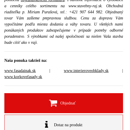
a cenníky celého sortimentu na www.stavebny-raj.sk. Obchodná
riaditeľka p. Miriam Purašová, tel.: +421 907 644 982. Objednaný
tovar Vám zašleme prepravnou službou. Cenu za dopravu Vám
vypočítáme podľa miesta dodania a váhy tovaru. U všetkých nami
ponúkaných produktov zabezpečujeme v prípade potreby odborné
poradenstvo. S výrobkami od našej spoločnosti sa nielen Vaša stavba
bude cítiť ako v raji.
Naša ponuka taktiež na:
www.fasadainak.sk
|
www.interieroveobklady.sk
|
www.korkovefasady.sk
Objednať
Dotaz na produkt