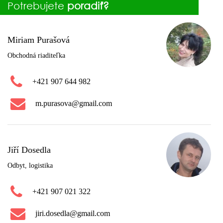
Potrebujete
poradiť?
Miriam Purašová
Obchodná riaditeľka
+421 907 644 982
m.purasova@gmail.com
Jiří Dosedla
Odbyt, logistika
+421 907 021 322
jiri.dosedla@gmail.com