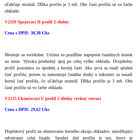
uľahčuje montáž.
Dĺžka profilu je 3 mb.
Obe časti profilu sú vo farbe
obkladu.
V2119 Spojovací H profil 2-dielny
Cena s DPH: 30,38 €/ks
Montuje sa vertikálne.
Určená na pozdĺžne napojenie fasádnych dosiek
na stene.
Vytvára priebežný spoj po celej výške obkladu.
Dvojdielny
profil pozostáva zo spodnej a hornej časti.
Ako prvá sa osadí spodná
časť profilu, potom sa namontujú fasádne dosky a nakoniec sa nasadí
horná časť profilu, čo uľahčuje montáž.
Dĺžka profilu je 3 mb.
Obe
časti profilu sú vo farbe obkladu.
V2125 Ukončovací U profil 2-dielny vrchný vetrací
Cena s DPH: 29,62 €/ks
Doplnkový profil na olemovanie horného okraja obkladov, umožňujúci
odvetranie celej fasády. Spodný diel profilu je ten, ktorý je