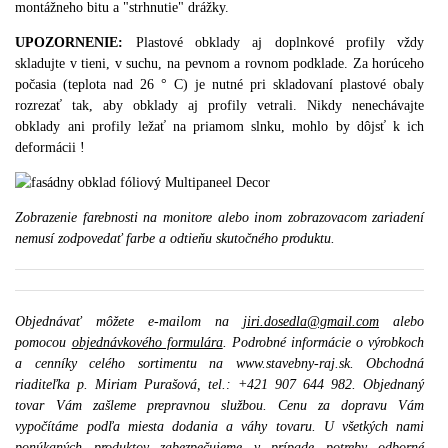
montážneho bitu a "strhnutie" drážky.
UPOZORNENIE:
Plastové obklady aj doplnkové profily vždy
skladujte v tieni, v suchu, na pevnom a rovnom podklade.
Za horúceho
počasia (teplota nad 26 ° C) je nutné pri skladovaní plastové obaly
rozrezať tak, aby obklady aj profily vetrali. Nikdy nenechávajte
obklad
y ani profily ležať na priamom slnku, mohlo by dôjsť k ich
deformácii !
Zobrazenie farebnosti na monitore alebo inom zobrazovacom zariadení
nemusí zodpovedať farbe a odtieňu skutočného produktu.
Objednávať môžete e-mailom na
jiri.dosedla@gmail.com
alebo
pomocou
objednávkového formulára
. Podrobné informácie o výrobkoch
a cenníky celého sortimentu na www.stavebny-raj.sk. Obchodná
riaditeľka p. Miriam Purašová, tel.: +421 907 644 982. Objednaný
tovar Vám zašleme prepravnou službou. Cenu za dopravu Vám
vypočítáme podľa miesta dodania a váhy tovaru. U všetkých nami
ponúkaných produktov zabezpečujeme v prípade potreby odborné