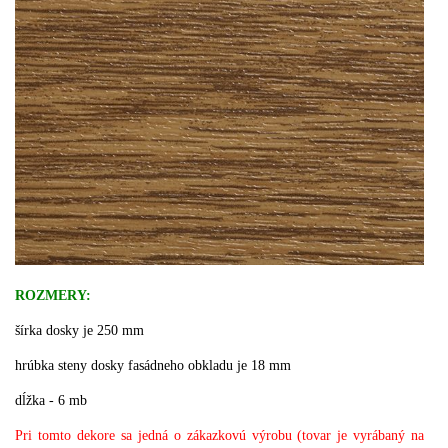
ROZMERY:
šírka dosky je 250 mm
hrúbka steny dosky fasádneho obkladu je 18 mm
dĺžka - 6 mb
Pri tomto dekore sa jedná o zákazkovú výrobu (tovar je vyrábaný na