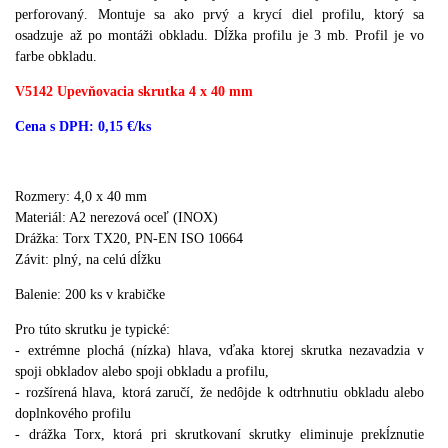
perforovaný.
Montuje sa ako prvý a
krycí diel profilu, ktorý sa
osadzuje až po montáži obkladu.
Dĺžka profilu je 3 mb.
P
rofil je vo
farbe obkladu.
V5142 Upevňovacia skrutka 4 x 40 mm
Cena s DPH: 0,15 €/ks
Rozmery: 4,0 x 40 mm
Materiál: A2 nerezová oceľ (INOX)
Drážka: Torx TX20, PN-EN ISO 10664
Závit: plný,
na celú dĺžku
Balenie: 200 ks v krabičke
Pro túto skrutku je typické:
- extrémne plochá (nízka) hlava, vďaka ktorej skrutka nezavadzia v
spoji obkladov alebo spoji obkladu a profilu,
- rozšírená hlava, ktorá zaručí, že nedôjde k odtrhnutiu obkladu alebo
doplnkového profilu
- drážka Torx, ktorá pri skrutkovaní skrutky eliminuje prekĺznutie