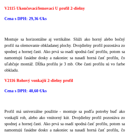
V2115 Ukončovací/lemovací U profil 2-dielny
Cena s DPH: 29,36 €/ks
Montuje sa horizontálne aj vertikálne.
Slúži ako horný alebo bočný
profil na olemovanie obkladanej plochy.
Dvojdielny profil pozostáva zo
spodnej a hornej časti.
Ako prvá sa osadí spodná časť profilu, potom sa
namontujú fasádne dosky a nakoniec sa nasadí horná časť profilu, čo
uľahčuje montáž.
Dĺžka profilu je 3 mb.
Obe časti profilu sú vo farbe
obkladu.
V2116 Rohový vonkajší 2-dielny profil
Cena s DPH: 40,60 €/ks
Profil má univerzálne použitie - montuje sa podľa potreby buď ako
vonkajší roh, alebo ako vnútorný kút.
Dvojdielny profil pozostáva zo
spodnej a hornej časti.
Ako prvá sa osadí spodná časť profilu, potom sa
namontujú fasádne dosky a nakoniec sa nasadí horná časť profilu, čo