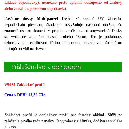
základe objednávky), nemožno preto uplatniť odstúpenie od zmluvy
alebo zrušiť už potvrdenú objednávku.
Fasádne dosky Multipaneel Decor
sú odolné UV žiareniu,
nepodliehajú plesniam, škodcom, nevyžadujú následnú údržbu, čo
znamená úsporu financií.
V
prípade znečistenia sú umývateľné.
Dosky
sú vyrobené z tuhého plastu hrubého 18mm.
Ten je potiahnutý
dekoratívnou renolitovou fóliou, s jemnou
povrchovou štruktúrou
imitujúcou vlákna dreva.
Príslušenstvo k obkladom
V5025 Zakladací profil
Cena s DPH: 15,32 €/ks
Zakladací profil je doplnkový profil pre fasádny obklad.
Slúži na
založenie prvého radu panelov.
Je vyrobený z hliníka, dodáva sa v dĺžke
2,5 mb.