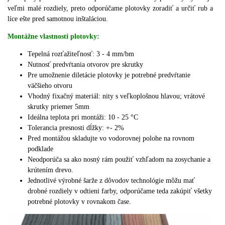
veľmi malé rozdiely, preto odporúčame plotovky zoradiť a určiť rub a
líce ešte pred samotnou inštaláciou.
Montážne vlastnosti plotovky:
Tepelná rozťažiteľnosť: 3 - 4 mm/bm
Nutnosť predvŕtania otvorov pre skrutky
Pre umožnenie diletácie plotovky je potrebné predvŕtanie
väčšieho otvoru
Vhodný fixačný materiál: nity s veľkoplošnou hlavou;
vrátové
skrutky priemer 5mm
Ideálna teplota pri montáži: 10 - 25 °C
Tolerancia presnosti dĺžky: +- 2%
Pred montážou skladujte vo vodorovnej polohe na rovnom
podklade
Neodporúča sa ako nosný rám použiť vzhľadom na zosychanie a
krútením drevo.
J
ednotlivé výrobné šarže z dôvodov technológie môžu mať
drobné rozdiely v odtieni farby, odporúčame teda zakúpiť všetky
potrebné plotovky v rovnakom čase.