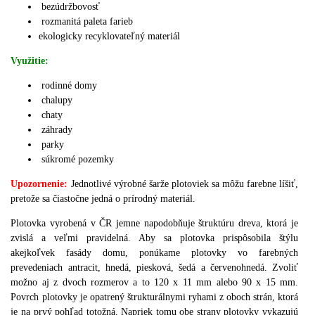
bezúdržbovosť
rozmanitá paleta farieb
ekologicky recyklovateľný materiál
Využitie:
rodinné domy
chalupy
chaty
záhrady
parky
súkromé pozemky
Upozornenie:
J
ednotlivé výrobné šarže plotoviek sa môžu farebne líšiť,
pretože sa čiastočne jedná o prírodný materiál.
Plotovka vyrobená v ČR jemne napodobňuje štruktúru dreva, ktorá je
zvislá a veľmi pravidelná.
Aby sa plotovka prispôsobila štýlu
akejkoľvek fasády domu, ponúkame plotovky vo farebných
prevedeniach antracit, hnedá, piesková, šedá a červenohnedá.
Zvoliť
možno aj z dvoch rozmerov a to 120 x 11 mm alebo 90 x 15 mm.
Povrch plotovky je opatrený štrukturálnymi ryhami z oboch strán, ktorá
je na prvý pohľad totožná.
Napriek tomu obe strany plotovky vykazujú