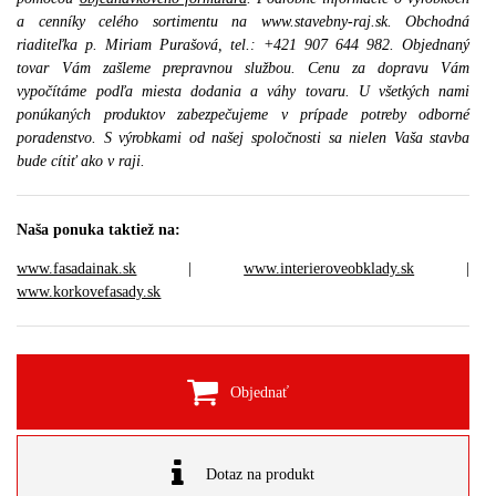
a cenníky celého sortimentu na www.stavebny-raj.sk. Obchodná
riaditeľka p. Miriam Purašová, tel.: +421 907 644 982. Objednaný
tovar Vám zašleme prepravnou službou. Cenu za dopravu Vám
vypočítáme podľa miesta dodania a váhy tovaru. U všetkých nami
ponúkaných produktov zabezpečujeme v prípade potreby odborné
poradenstvo. S výrobkami od našej spoločnosti sa nielen Vaša stavba
bude cítiť ako v raji.
Naša ponuka taktiež na:
www.fasadainak.sk
|
www.interieroveobklady.sk
|
www.korkovefasady.sk
Objednať
Dotaz na produkt