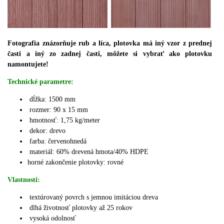
Fotografia znázorňuje rub a líca, plotovka má iný vzor z prednej
časti a iný zo zadnej časti, môžete si vybrať ako plotovku
namontujete!
Technické parametre:
dĺžka: 1500 mm
rozmer: 90 x 15 mm
hmotnosť: 1,75 kg/meter
dekor: drevo
farba: červenohnedá
materiál:
60% drevená hmota/40% HDPE
horné zakončenie plotovky: rovné
Vlastnosti:
textúrovaný povrch s jemnou imitáciou dreva
dlhá životnosť plotovky až 25 rokov
vysoká odolnosť