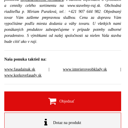
a cenníky celého sortimentu na www.stavebny-raj.sk. Obchodná
riaditeľka p. Miriam Purašová, tel.: +421 907 644 982. Objednaný
tovar Vám zašleme prepravnou službou. Cenu za dopravu Vám
vypočítáme podľa miesta dodania a váhy tovaru. U všetkých nami
ponúkaných produktov zabezpečujeme v prípade potreby odborné
poradenstvo. S výrobkami od našej spoločnosti sa nielen Vaša stavba
bude cítiť ako v raji.
Naša ponuka taktiež na:
www.fasadainak.sk
|
www.interieroveobklady.sk
|
www.korkovefasady.sk
Objednať
Dotaz na produkt