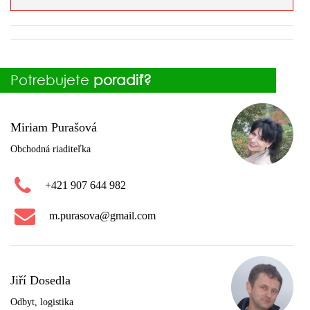
Potrebujete
poradiť?
Miriam Purašová
Obchodná riaditeľka
+421 907 644 982
m.purasova@gmail.com
Jiří Dosedla
Odbyt, logistika