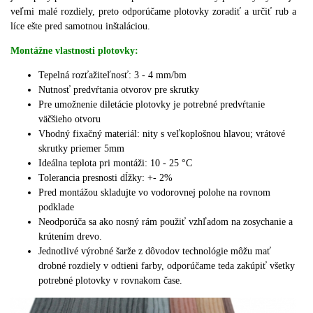
veľmi malé rozdiely, preto odporúčame plotovky zoradiť a určiť rub a
líce ešte pred samotnou inštaláciou.
Montážne vlastnosti plotovky:
Tepelná rozťažiteľnosť: 3 - 4 mm/bm
Nutnosť predvŕtania otvorov pre skrutky
Pre umožnenie diletácie plotovky je potrebné predvŕtanie
väčšieho otvoru
Vhodný fixačný materiál: nity s veľkoplošnou hlavou;
vrátové
skrutky priemer 5mm
Ideálna teplota pri montáži: 10 - 25 °C
Tolerancia presnosti dĺžky: +- 2%
Pred montážou skladujte vo vodorovnej polohe na rovnom
podklade
Neodporúča sa ako nosný rám použiť vzhľadom na zosychanie a
krútením drevo.
J
ednotlivé výrobné šarže z dôvodov technológie môžu mať
drobné rozdiely v odtieni farby, odporúčame teda zakúpiť všetky
potrebné plotovky v rovnakom čase.