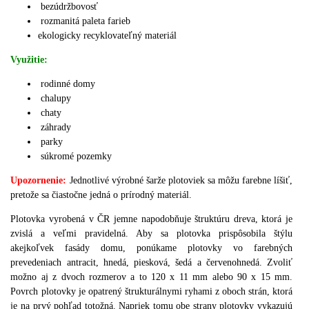
bezúdržbovosť
rozmanitá paleta farieb
ekologicky recyklovateľný materiál
Využitie:
rodinné domy
chalupy
chaty
záhrady
parky
súkromé pozemky
Upozornenie:
J
ednotlivé výrobné šarže plotoviek sa môžu farebne líšiť,
pretože sa čiastočne jedná o prírodný materiál.
Plotovka vyrobená v ČR jemne napodobňuje štruktúru dreva, ktorá je
zvislá a veľmi pravidelná.
Aby sa plotovka prispôsobila štýlu
akejkoľvek fasády domu, ponúkame plotovky vo farebných
prevedeniach antracit, hnedá, piesková, šedá a červenohnedá.
Zvoliť
možno aj z dvoch rozmerov a to 120 x 11 mm alebo 90 x 15 mm.
Povrch plotovky je opatrený štrukturálnymi ryhami z oboch strán, ktorá
je na prvý pohľad totožná.
Napriek tomu obe strany plotovky vykazujú