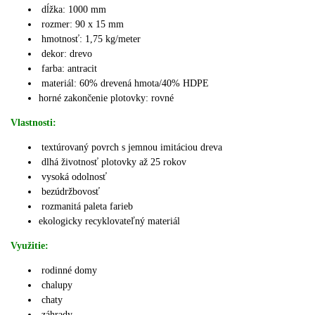
dĺžka: 1000 mm
rozmer: 90 x 15 mm
hmotnosť: 1,75 kg/meter
dekor: drevo
farba: antracit
materiál:
60% drevená hmota/40% HDPE
horné zakončenie plotovky: rovné
Vlastnosti:
textúrovaný povrch s jemnou imitáciou dreva
dlhá životnosť plotovky až 25 rokov
vysoká odolnosť
bezúdržbovosť
rozmanitá paleta farieb
ekologicky recyklovateľný materiál
Využitie:
rodinné domy
chalupy
chaty
záhrady