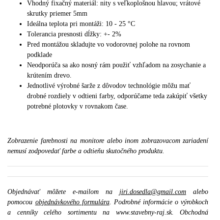
Vhodný fixačný materiál: nity s veľkoplošnou hlavou;
vrátové
skrutky priemer 5mm
Ideálna teplota pri montáži: 10 - 25 °C
Tolerancia presnosti dĺžky: +- 2%
Pred montážou skladujte vo vodorovnej polohe na rovnom
podklade
Neodporúča sa ako nosný rám použiť vzhľadom na zosychanie a
krútením drevo.
J
ednotlivé výrobné šarže z dôvodov technológie môžu mať
drobné rozdiely v odtieni farby, odporúčame teda zakúpiť všetky
potrebné plotovky v rovnakom čase.
Zobrazenie farebnosti na monitore alebo inom zobrazovacom zariadení
nemusí zodpovedať farbe a odtieňu skutočného produktu.
Objednávať môžete e-mailom na
jiri.dosedla@gmail.com
alebo
pomocou
objednávkového formulára
. Podrobné informácie o výrobkoch
a cenníky celého sortimentu na www.stavebny-raj.sk. Obchodná