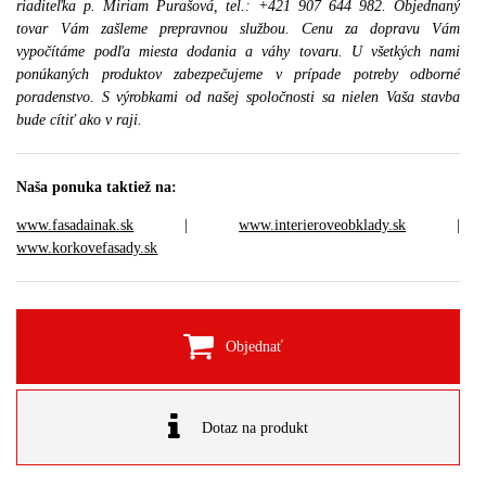
riaditeľka p. Miriam Purašová, tel.: +421 907 644 982. Objednaný
tovar Vám zašleme prepravnou službou. Cenu za dopravu Vám
vypočítáme podľa miesta dodania a váhy tovaru. U všetkých nami
ponúkaných produktov zabezpečujeme v prípade potreby odborné
poradenstvo. S výrobkami od našej spoločnosti sa nielen Vaša stavba
bude cítiť ako v raji.
Naša ponuka taktiež na:
www.fasadainak.sk
|
www.interieroveobklady.sk
|
www.korkovefasady.sk
Objednať
Dotaz na produkt