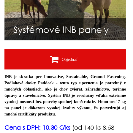
Systémové INB panely
Objednať
INB je skratka pre Innovative, Sustainable, Ground Fastening.
Podlahové dosky Paddock
- tento typ upevnenia je potrebný v
mnohých oblastiach, ako je chov zvierat, záhradníctvo, terénne
úpravy a stavebníctvo. Systém INB je revolučný vďaka extrémne
vysokej nosnosti bez potreby spodnej konštrukcie. Hmotnosť 7 kg
na panel je dôkazom vysokej kvality výkonu, čo potvrdzujú aj
mnohé certifikáty produktu.
Cena s DPH: 10,30 €/ks
(od 140 ks 8,58