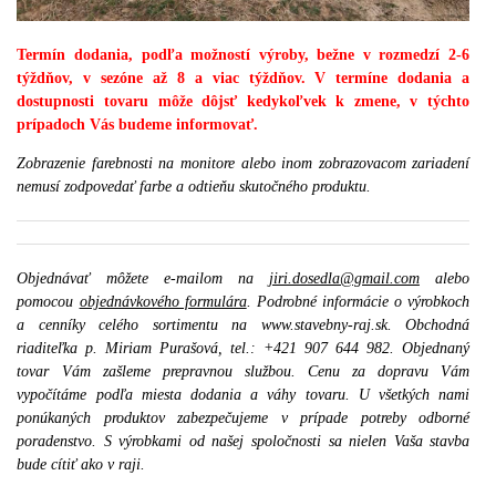
Termín dodania, podľa možností výroby, bežne v rozmedzí 2-6
týždňov, v sezóne až 8 a viac týždňov. V termíne dodania a
dostupnosti tovaru môže dôjsť kedykoľvek k zmene, v týchto
prípadoch Vás budeme informovať.
Zobrazenie farebnosti na monitore alebo inom zobrazovacom zariadení
nemusí zodpovedať farbe a odtieňu skutočného produktu.
Objednávať môžete e-mailom na
jiri.dosedla@gmail.com
alebo
pomocou
objednávkového formulára
. Podrobné informácie o výrobkoch
a cenníky celého sortimentu na www.stavebny-raj.sk. Obchodná
riaditeľka p. Miriam Purašová, tel.: +421 907 644 982. Objednaný
tovar Vám zašleme prepravnou službou. Cenu za dopravu Vám
vypočítáme podľa miesta dodania a váhy tovaru. U všetkých nami
ponúkaných produktov zabezpečujeme v prípade potreby odborné
poradenstvo. S výrobkami od našej spoločnosti sa nielen Vaša stavba
bude cítiť ako v raji.