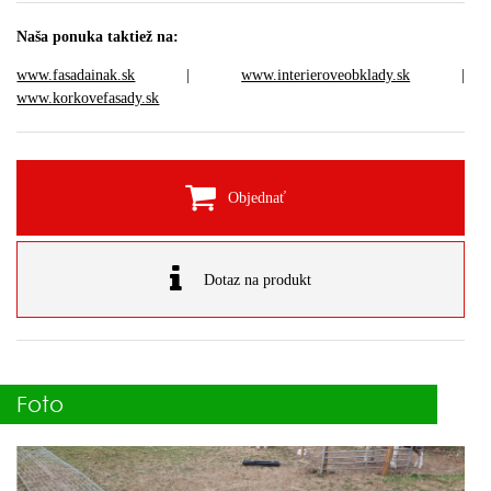
Naša ponuka taktiež na:
www.fasadainak.sk
|
www.interieroveobklady.sk
|
www.korkovefasady.sk
Objednať
Dotaz na produkt
Foto