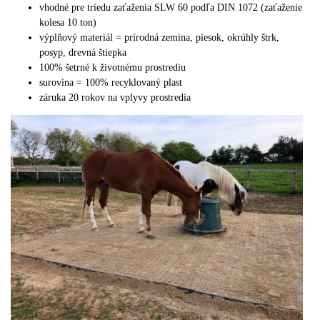
vhodné pre triedu zaťaženia SLW 60 podľa DIN 1072 (zaťaženie
kolesa 10 ton)
výplňový materiál = prírodná zemina, piesok, okrúhly štrk,
posyp, drevná štiepka
100% šetrné k životnému prostrediu
surovina = 100% recyklovaný plast
záruka 20 rokov na vplyvy prostredia