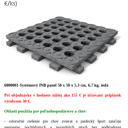
€/ks)
6000001-Systémový INB panel 50 x 50 x 5,3 cm, 6,7 kg, šedá
Pri objednávke v hodnote nižšej ako 155 € je účtovaný príplatok
výrobcom 30 €.
Oblasti použitia pre poľnohospodárstvo a chov:
- celoročné riešenie pre chov zvierat a jazdecký šport zaisťuje
spevnenie
pochôdznych a pojazdných ploch
bez podkladovej