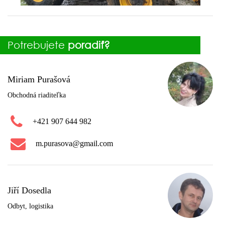
Potrebujete
poradiť?
Miriam Purašová
Obchodná riaditeľka
+421 907 644 982
m.purasova@gmail.com
Jiří Dosedla
Odbyt, logistika