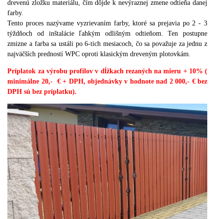
drevenú zložku materiálu, čím dôjde k nevýraznej zmene odtieňa danej
farby.
Tento proces nazývame vyzrievaním farby, ktoré sa prejavia po 2 - 3
týždňoch od inštalácie ľahkým odlišným odtieňom. Ten postupne
zmizne a farba sa ustáli po 6-tich mesiacoch, čo sa považuje za jednu z
najväčších predností WPC oproti klasickým dreveným plotovkám.
Príplatok za výrobu profilov v dĺžkach rezaných na mieru + 10% (
minimálne 20,- € + DPH, objednávky v hodnote nad 2 000,- € bez
DPH sú bez príplatku).