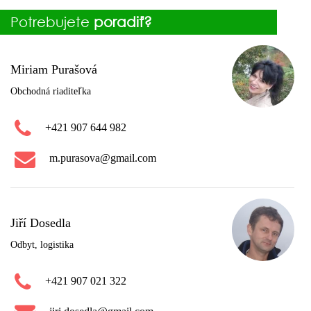
Potrebujete
poradiť?
Miriam Purašová
Obchodná riaditeľka
+421 907 644 982
m.purasova@gmail.com
Jiří Dosedla
Odbyt, logistika
+421 907 021 322