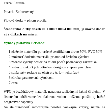
Farba: Čerešňa
Povrch: Embosovaný
Plotová doska v plnom profile.
Štandardné dĺžky dosiek sú 1 000/2 000/4 000 mm, je možné dodať
aj v dĺžkach na mieru.
Výhody plotoviek Perwood:
1 zloženie materiálu potvrdené certifikátom drevo 50%, PVC 50%
2 možnosť dodania materiálu priamo od českého výrobcu
3 zadanie výroby dosiek na mieru podľa požiadavky zákazníka
4 výber z niekoľkých odtieňov, designov a úprav povrchov
5 spĺňa testy reakcie na oheň pre tr. B - nehorľavý
6 záruka garantovaná výrobcom
7 cena
WPC je bezúdržbový materiál, nenatiera sa žiadnymi lakmi či olejmi. V
čistote ho udržiavame len tlakovou vodou, môžeme použiť aj bežné
neagresívne saponáty.
Na stálofarebnosť samozrejme pôsobia vonkajšie vplyvy, najmä na