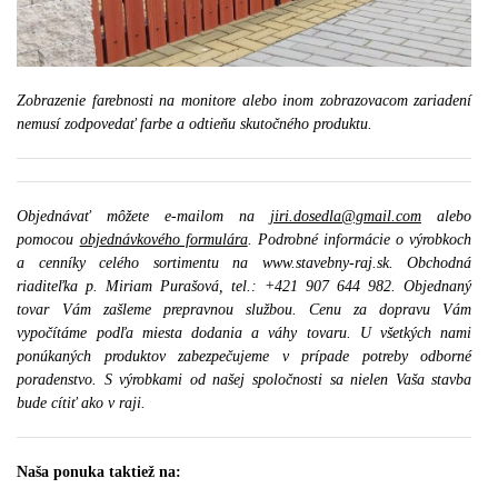
Zobrazenie farebnosti na monitore alebo inom zobrazovacom zariadení
nemusí zodpovedať farbe a odtieňu skutočného produktu.
Objednávať môžete e-mailom na
jiri.dosedla@gmail.com
alebo
pomocou
objednávkového formulára
. Podrobné informácie o výrobkoch
a cenníky celého sortimentu na www.stavebny-raj.sk. Obchodná
riaditeľka p. Miriam Purašová, tel.: +421 907 644 982. Objednaný
tovar Vám zašleme prepravnou službou. Cenu za dopravu Vám
vypočítáme podľa miesta dodania a váhy tovaru. U všetkých nami
ponúkaných produktov zabezpečujeme v prípade potreby odborné
poradenstvo. S výrobkami od našej spoločnosti sa nielen Vaša stavba
bude cítiť ako v raji.
Naša ponuka taktiež na: