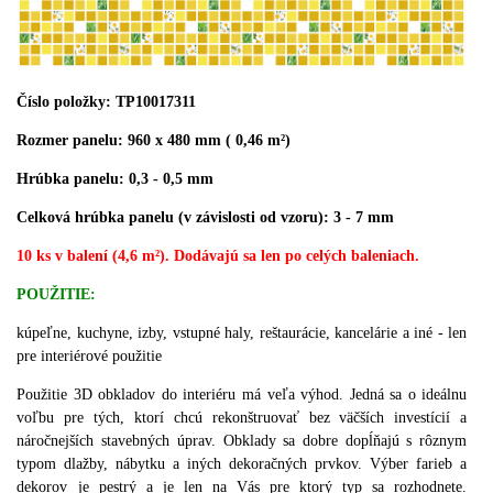
Číslo položky: TP10017311
Rozmer panelu: 960 x 480 mm ( 0,46 m²)
Hrúbka panelu: 0,3 - 0,5 mm
Celková hrúbka panelu (v závislosti od vzoru): 3 - 7 mm
10 ks v balení (4,6 m²). Dodávajú sa len po celých baleniach.
POUŽITIE:
kúpeľne, kuchyne, izby, vstupné haly, reštaurácie, kancelárie a iné - len
pre interiérové použitie
Použitie 3D obkladov do interiéru má veľa výhod. Jedná sa o ideálnu
voľbu pre tých, ktorí chcú rekonštruovať bez väčších investícií a
náročnejších stavebných úprav. Obklady sa dobre dopĺňajú s rôznym
typom dlažby, nábytku a iných dekoračných prvkov. Výber farieb a
dekorov je pestrý a je len na Vás pre ktorý typ sa rozhodnete.