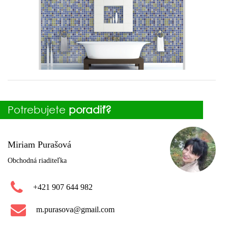
Potrebujete
poradiť?
Miriam Purašová
Obchodná riaditeľka
+421 907 644 982
m.purasova@gmail.com