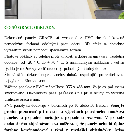
ČO SÚ GRACE OBKLADY:
Dekoračné panely GRACE sú vyrobené z PVC dosiek lakované
nemeckými farbami odolnými proti oderu. 3D efekt sa dosiahne
vyrazením vzoru pomocou špeciálnych foriem.
Plastové obklady sú odolné proti vlhkosti a dobre sa umývajú. Teplotná
odolnosť od -20 ° C do + 70 ° C. S minimálnymi nákladmi a veľmi
rýchlo je možné vytvoriť moderný, pohodlný a útulný domov.
Široká škála dekoratívnych panelov dokáže uspokojiť spotrebiteľov s
najvyberanejším vkusom.
Väčšina panelov z PVC má veľkosť 955 x 488 mm, čo je asi pol metra
štvorcového. Dekoratívny panel je ľahký a nie príliš hrubý, čo výrazne
uľahčuje prácu s ním.
PVC panely sa dodávajú v baleniach po 10 alebo 30 kusoch.
Venujte
prosím pozornosť pri meraní a výpočtoch potrebného množstva
panelov a prípadne počítajte s prípadnou rezervou. V prípade
dodatočného objednávania sa môže stať, že panely nebudú úplne
farebne korešpondovať s tými z predošlej objednávky.
Jedno