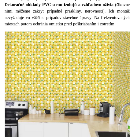
Dekoračné obklady PVC stenu izolujú a vzhľadovo oživia
(
šikovne
nimi môžeme zakryť prípadné praskliny
,
nerovnosti
)
.
Ich montáž
nevyžaduje vo väčšine prípadov stavebné úpravy
.
Na frekventovaných
miestach potom ochránia omietku pred poškriabaním i zotretím
.