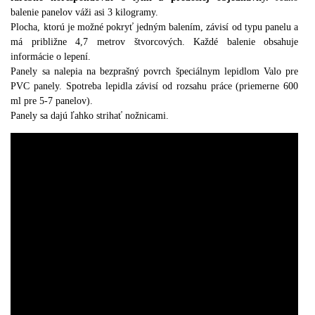
balenie panelov váži asi 3 kilogramy.
Plocha, ktorú je možné pokryť jedným balením, závisí od typu panelu a
má približne 4,7 metrov štvorcových. Každé balenie obsahuje
informácie o lepení.
Panely sa nalepia na bezprašný povrch špeciálnym lepidlom Valo pre
PVC panely. Spotreba lepidla závisí od rozsahu práce (priemerne 600
ml pre 5-7 panelov).
Panely sa dajú ľahko strihať nožnicami.