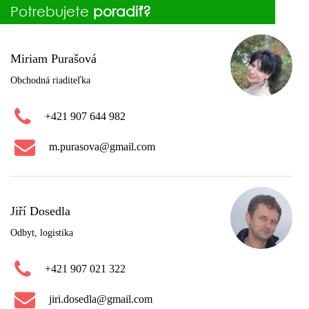
Potrebujete
poradiť?
Miriam Purašová
Obchodná riaditeľka
+421 907 644 982
m.purasova@gmail.com
Jiří Dosedla
Odbyt, logistika
+421 907 021 322
jiri.dosedla@gmail.com