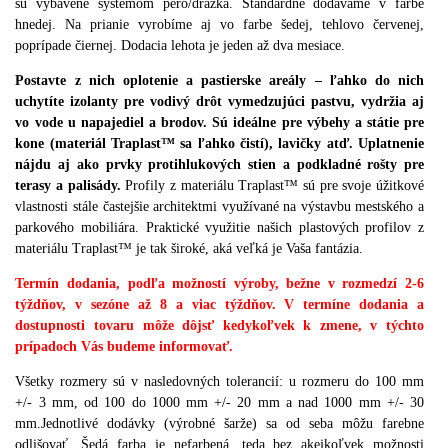
sú vybavené systémom pero/drážka.
Štandardne dodávame v farbe
hnedej.
Na prianie vyrobíme aj vo farbe šedej, tehlovo červenej,
poprípade čiernej.
Dodacia lehota je jeden až dva mesiace.
Postavte z nich oplotenie a pastierske areály – ľahko do nich
uchytíte izolanty pre vodivý drôt vymedzujúci pastvu, vydržia aj
vo vode u napajediel a brodov. Sú ideálne pre výbehy a státie pre
kone (materiál Traplast™ sa ľahko čistí), lavičky atď. Uplatnenie
nájdu aj ako prvky protihlukových stien a podkladné rošty pre
terasy a palisády.
Profily z materiálu Traplast™ sú pre svoje úžitkové
vlastnosti stále častejšie architektmi využívané na výstavbu mestského a
parkového mobiliára. Praktické využitie našich plastových profilov z
materiálu Traplast™ je tak široké, aká veľká je Vaša fantázia.
Termín dodania, podľa možností výroby, bežne v rozmedzí 2-6
týždňov, v sezóne až 8 a viac týždňov. V termíne dodania a
dostupnosti tovaru môže dôjsť kedykoľvek k zmene, v týchto
prípadoch Vás budeme informovať.
Všetky rozmery sú v nasledovných tolerancií
:
u rozmeru do 100 mm
+/- 3 mm
,
od 100 do 1000 mm +/- 20 mm a nad 1000 mm +/- 30
mm
.
Jednotlivé dodávky (
výrobné
šarže
)
sa od seba môžu farebne
odlišovať
.
Šedá farba je nefarbená
,
teda bez akejkoľvek možnosti