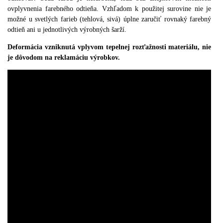
ovplyvnenia farebného odtieňa
.
Vzhľadom k použitej surovine nie je
možné u svetlých farieb (
tehlová
,
sivá
)
úplne zaručiť rovnaký farebný
odtieň ani u jednotlivých výrobných šarží
.
Deformácia vzniknutá vplyvom tepelnej rozťažnosti materiálu, nie
je dôvodom na reklamáciu výrobkov.