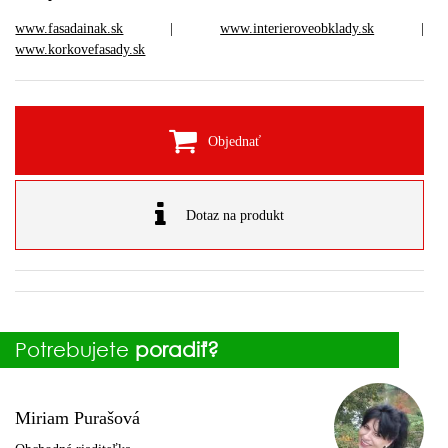
www.fasadainak.sk
|
www.interieroveobklady.sk
|
www.korkovefasady.sk
Objednať
Dotaz na produkt
Potrebujete
poradiť?
Miriam Purašová