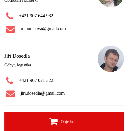
Obchodná riaditeľka
+421 907 644 982
m.purasova@gmail.com
Jiří Dosedla
Odbyt, logistika
+421 907 021 322
jiri.dosedla@gmail.com
Objednať