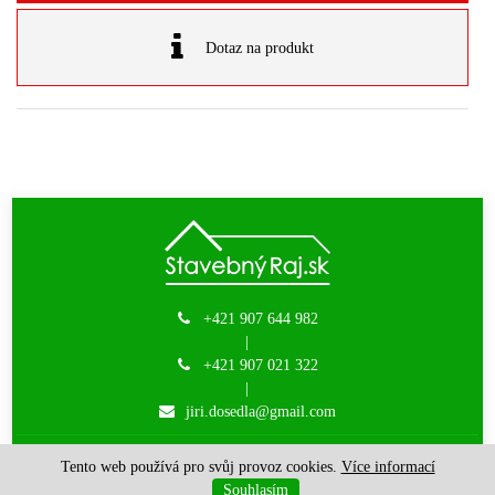
Dotaz na produkt
+421 907 644 982
|
+421 907 021 322
|
jiri.dosedla@gmail.com
JM-DODOS s.r.o. | © 2015 - 2026 |
created by Websy
Tento web používá pro svůj provoz cookies.
Více informací
Souhlasím