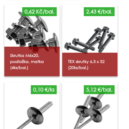
0,62 Kč/bal.
2,43 €/bal.
Skrutka M6x20,
podložka, matka
TEX skrutky 6,3 x 32
(4ks/bal.)
(20ks/bal.)
0,10 €/ks
5,12 €/bal.