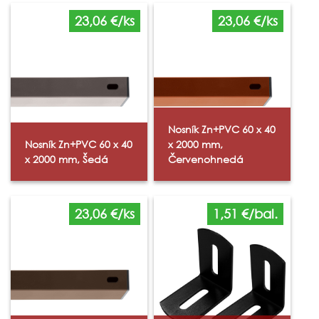
23,06 €/ks
23,06 €/ks
Nosník Zn+PVC 60 x 40
Nosník Zn+PVC 60 x 40
x 2000 mm,
x 2000 mm, Šedá
Červenohnedá
23,06 €/ks
1,51 €/bal.