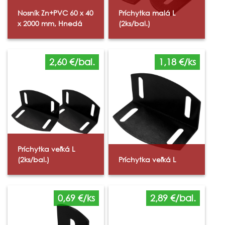
Nosník Zn+PVC 60 x 40
Príchytka malá L
x 2000 mm, Hnedá
(2ks/bal.)
2,60 €/bal.
1,18 €/ks
Príchytka veľká L
(2ks/bal.)
Príchytka veľká L
0,69 €/ks
2,89 €/bal.