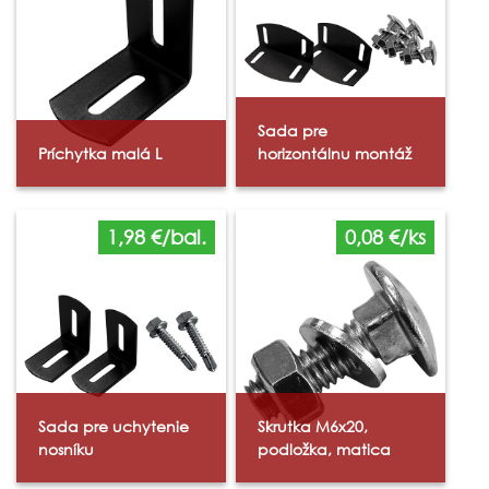
Sada pre
Príchytka malá L
horizontálnu montáž
1,98 €/bal.
0,08 €/ks
Sada pre uchytenie
Skrutka M6x20,
nosníku
podložka, matica